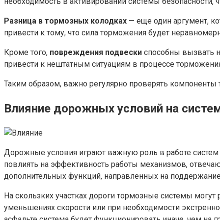
необходимость в активировании системы безопасности, 
Разница в тормозных колодках
— еще один аргумент, 
привести к тому, что сила торможения будет неравномерн
Кроме того,
повреждения подвески
способны вызвать не
привести к нештатным ситуациям в процессе торможения
Таким образом, важно регулярно проверять компоненты т
Влияние дорожных условий на систе
Дорожные условия играют важную роль в работе систем 
повлиять на эффективность работы механизмов, отвечаю
дополнительных функций, направленных на поддержание 
На скользких участках дороги тормозные системы могут 
уменьшениях скорости или при необходимости экстренног
асфальте система будет функционировать иначе, чем на г