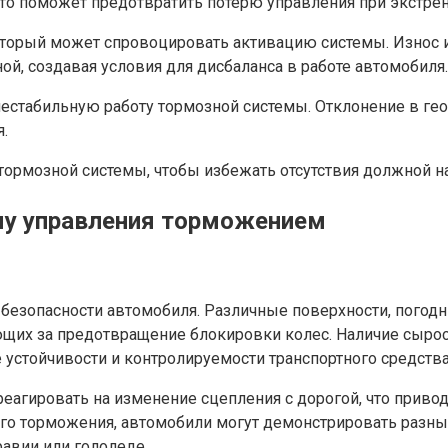
что поможет предотвратить потерю управления при экстре
который может спровоцировать активацию системы. Изно
ой, создавая условия для дисбаланса в работе автомобиля.
стабильную работу тормозной системы. Отклонение в геом
.
ормозной системы, чтобы избежать отсутствия должной на
му управления торможением
безопасности автомобиля. Различные поверхности, погодн
щих за предотвращение блокировки колес. Наличие сырост
устойчивости и контролируемости транспортного средства
реагировать на изменение сцепления с дорогой, что приво
о торможения, автомобили могут демонстрировать разные 
равии или гололеде.