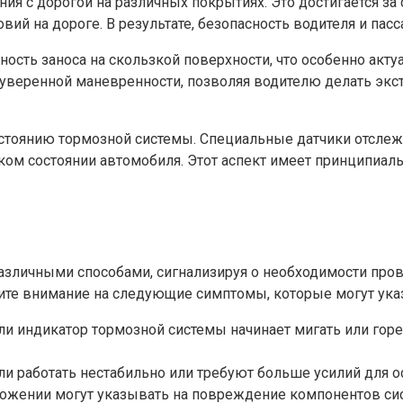
я с дорогой на различных покрытиях. Это достигается за 
вий на дороге. В результате, безопасность водителя и пас
тность заноса на скользкой поверхности, что особенно акт
уверенной маневренности, позволяя водителю делать экст
стоянию тормозной системы. Специальные датчики отслеж
ком состоянии автомобиля. Этот аспект имеет принципиал
различными способами, сигнализируя о необходимости про
ите внимание на следующие симптомы, которые могут указ
ли индикатор тормозной системы начинает мигать или горе
ли работать нестабильно или требуют больше усилий для о
рможении могут указывать на повреждение компонентов си