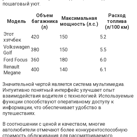
пошаговый уют.
Объем
Расход
Максимальная
Модель
багажника
топлива
мощность (л.с.)
(л)
(л/100 км)
Этот
420
150
5.2
хэтчбек
Volkswagen
380
150
5.5
Golf
Ford Focus
360
180
6.0
Renault
400
140
6.1
Megane
Значительной чертой является система мультимедиа.
Интуитивно понятный интерфейс улучшает опыт
взаимодействия водителя с технологией. Используемые
функции способствуют оперативному доступу к
информации, что обеспечивает удобство в
путешествиях.
В соотношении с ценой и качеством, многие
автолюбители отмечают более конкурентоспособную
стоимость облуживания для рассматриваемого