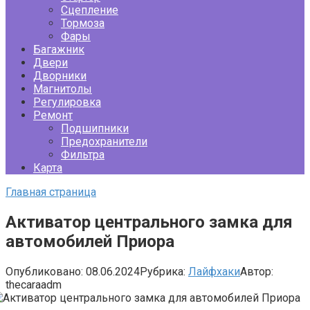
Сцепление
Тормоза
Фары
Багажник
Двери
Дворники
Магнитолы
Регулировка
Ремонт
Подшипники
Предохранители
Фильтра
Карта
Главная страница
Активатор центрального замка для
автомобилей Приора
Опубликовано:
08.06.2024
Рубрика:
Лайфхаки
Автор:
thecaraadm